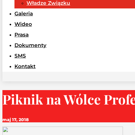
Władze Związku
Galeria
Wideo
Prasa
Dokumenty
SMS
Kontakt
Piknik na Wólce Profe
maj 17, 2018