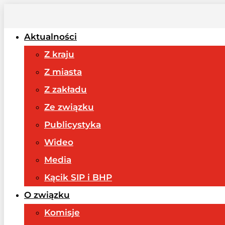
Aktualności
Z kraju
Z miasta
Z zakładu
Ze związku
Publicystyka
Wideo
Media
Kącik SIP i BHP
O związku
Komisje