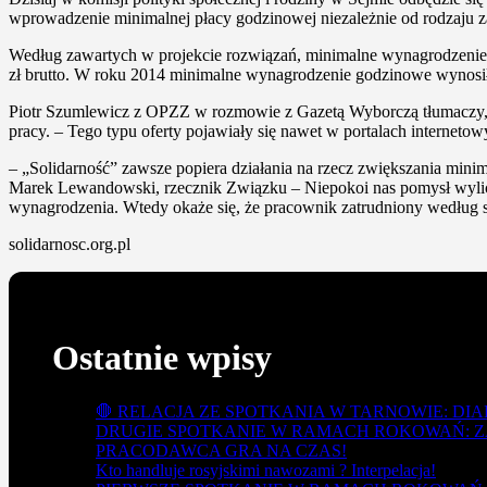
wprowadzenie minimalnej płacy godzinowej niezależnie od rodzaju za
Według zawartych w projekcie rozwiązań, minimalne wynagrodzenie 
zł brutto. W roku 2014 minimalne wynagrodzenie godzinowe wynosiło
Piotr Szumlewicz z OPZZ w rozmowie z Gazetą Wyborczą tłumaczy, że
pracy. – Tego typu oferty pojawiały się nawet w portalach internet
– „Solidarność” zawsze popiera działania na rzecz zwiększania mi
Marek Lewandowski, rzecznik Związku – Niepokoi nas pomysł wylic
wynagrodzenia. Wtedy okaże się, że pracownik zatrudniony według 
solidarnosc.org.pl
Ostatnie wpisy
🛑 RELACJA ZE SPOTKANIA W TARNOWIE: DI
DRUGIE SPOTKANIE W RAMACH ROKOWAŃ: ZA
PRACODAWCA GRA NA CZAS!
Kto handluje rosyjskimi nawozami ? Interpelacja!