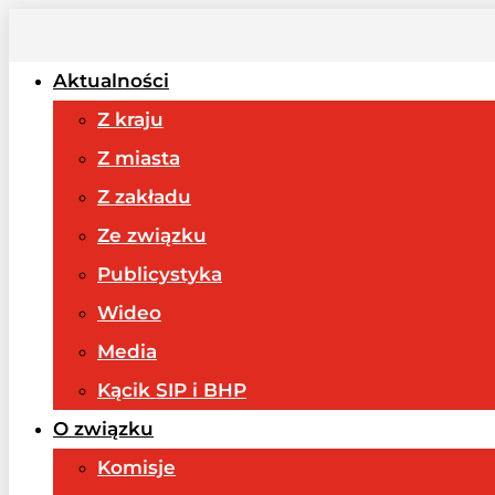
Aktualności
Z kraju
Z miasta
Z zakładu
Ze związku
Publicystyka
Wideo
Media
Kącik SIP i BHP
O związku
Komisje