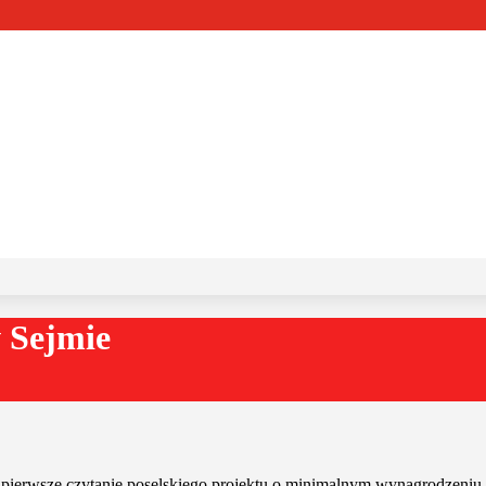
 Sejmie
się pierwsze czytanie poselskiego projektu o minimalnym wynagrodzeniu