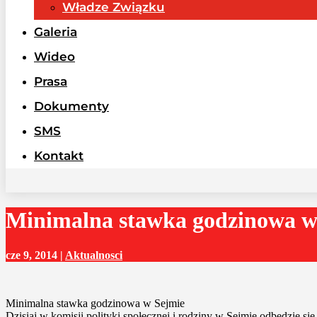
Władze Związku
Galeria
Wideo
Prasa
Dokumenty
SMS
Kontakt
Minimalna stawka godzinowa w
cze 9, 2014
|
Aktualnosci
Minimalna stawka godzinowa w Sejmie
Dzisiaj w komisji polityki społecznej i rodziny w Sejmie odbędzie 