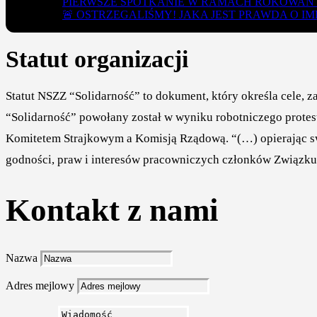
PIERWSZE SPOTKANIE W RAMACH ROKOWAŃ – 29 l
🚨 OSTRZEGALIŚMY! JAKA JEST PRAWDA O 
Statut organizacji
Statut NSZZ “Solidarność” to dokument, który określa cele, 
“Solidarność” powołany został w wyniku robotniczego prote
Komitetem Strajkowym a Komisją Rządową. “(…) opierając swoj
godności, praw i interesów pracowniczych członków Związku or
Kontakt z nami
Nazwa
Adres mejlowy