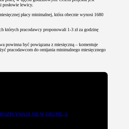
i posłowie lewicy.
esięcznej płacy minimalnej, która obecnie wynosi 1680
ch których pracodawcy proponowali 1-3 zł za godzinę
owa powinna być powiązana z miesięczną – komentuje
użyć pracodawcom do omijania minimalnego miesięcznego
OZPŁYWAJĄ SIĘ W GRUPIE, A