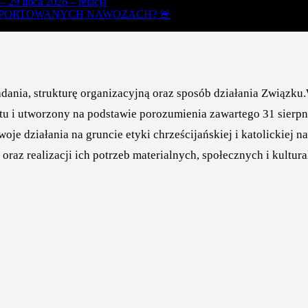
ipca 2026 – relacja
IMPORTOWANYCH NAWOZACH? 🚨
zadania, strukturę organizacyjną oraz sposób działania Związk
stu i utworzony na podstawie porozumienia zawartego 31 sie
e działania na gruncie etyki chrześcijańskiej i katolickiej n
az realizacji ich potrzeb materialnych, społecznych i kultura