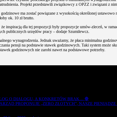
trudnienia. Projekt przedstawili związkowcy z OPZZ i związani z nim
godzinowe ma zostać powiązane z wysokością określonej ustawowo mi
by ok. 10 zł brutto.
 inspiracją dla tej propozycji były propozycje umów-zleceń, w rama
owych publicznych urzędów pracy – dodaje Szumilewcz.
nimalnego wynagrodzenia. Jednak uważamy, że płaca minimalna godzin
zania pensji na podstawie stawek godzinowych. Taki system może sł
stawek godzinowych nie zarobi nawet na podstawowe potrzeby.
ALOG O DIALOGU, A KONKRETÓW BRAK… 🛑
RZĄD PROPONUJE „ZERO ZŁOTYCH”, NASZE PIENIĄDZE R