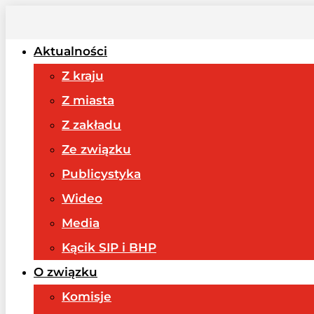
Aktualności
Z kraju
Z miasta
Z zakładu
Ze związku
Publicystyka
Wideo
Media
Kącik SIP i BHP
O związku
Komisje